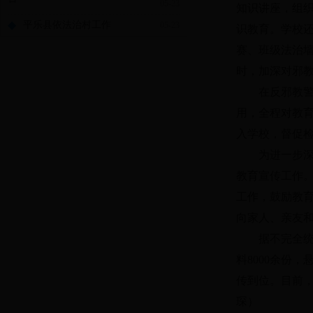
05-23
知识讲座，组
◆
平乐县依法治村工作
05-23
识教育。学校
赛、班级法治墙
时，加深对邪
在反邪教警示
用，全程对教
入学校，督促检
为进一步深化
教育宣传工作。
工作，鼓励教
向家人、亲友
据不完全统计
料8000余份
传到位。目前
琛）