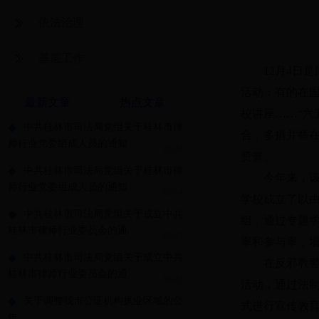
依法治理
基层工作
12月4日是
活动：有的在国
最新文章
热点文章
校讲座……“六
◆
中共桂林市司法局党组关于桂林市律
合，多措并举
师行业党委组成人员的通知
05-24
赞誉。
◆
中共桂林市司法局党组关于桂林市律
今年来，该区
师行业党委组成人员的通知
05-24
学校成立了以由
◆
中共桂林市司法局党组关于成立中共
组，通过专题
桂林市律师行业委员会的通...
05-23
率和参与率，增
◆
中共桂林市司法局党组关于成立中共
在反邪教警示
桂林市律师行业委员会的通...
05-23
活动，通过法
◆
关于调整我市公证机构执业区域的公
式进行宣传教
告