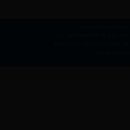
mobile-28365365 http://ww
地址：桂林市解放西路3号 电话：0773-28
桂林市司法局 桂林市依法治市领导小组主
桂ICP备1000602