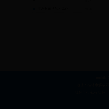
05-23
◆
平乐县依法治村工作
05-23
mobile-
地址：桂林市解放西路3号
桂林市司法局 桂林市