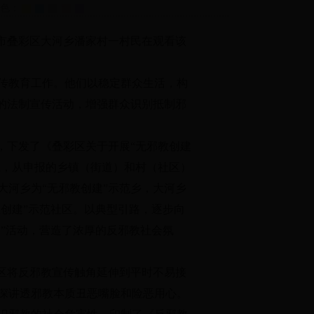
护色：
林市叠彩区大河乡潘家村一村民在观看该
教育工作。他们以稳定群众生活，构
题的法制宣传活动，增强群众识别抵制邪
下发了《叠彩区关于开展“无邪教创建
上，从申报的乡镇（街道）和村（社区）
大河乡为“无邪教创建”示范乡，大河乡
教创建”示范社区。以典型引路，逐步向
建”活动，营造了浓厚的反邪教社会氛
区将反邪教宣传触角延伸到平时不易接
深讲透邪教本质丑恶嘴脸和险恶用心。