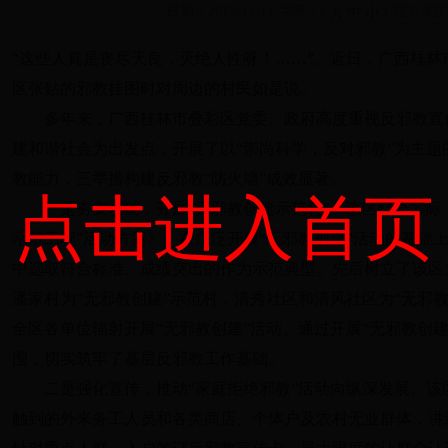
日期：2015-12-11 字号：[
] 视力保
大
中
小
“这些人真是丧尽天良，灭绝人性呀！……”。近日，广西桂
区张贴的邪教挂图时对周边的村民如是说。
多年来，广西桂林市叠彩区党委、政府高度重视反邪教宣传
建和谐社会为出发点，开展了以“崇尚科学，反对邪教”为主
教能力，三举措构建反邪教“防火墙”成效显著。
点击进入首页
一是夯实基础，开展“无邪教创建示范程”。该区结合实际，
示范工程”活动方案》，在广泛开展“无邪教创建”活动的基础
中选取符合标准、成绩突出的作为示范典型。先后树立了该区
潘家村为“无邪教创建”示范村，清秀社区和清风社区为“无邪
全区各单位辐射开展“无邪教创建”活动。通过开展“无邪教创
围，切实筑牢了基层反邪教工作基础。
二是强化宣传，推动“家庭拒绝邪教”活动向纵深发展。该
触到的外来务工人员和各类商店、个体户及农村无业群体，讲