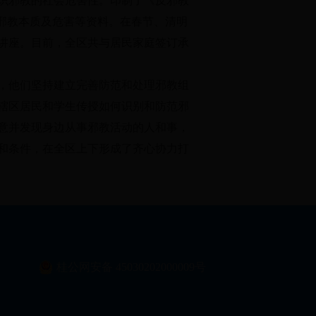
识邪教的社会危害性。印制了《反邪教
的邪教本质及危害等资料。在春节、清明
讲座。目前，全区共与居民家庭签订承
他们坚持建立完善防范和处理邪教组
辖区居民和学生传授如何识别和防范邪
意并发现身边从事邪教活动的人和事，
和条件，在全区上下形成了齐心协力打
桂公网安备 45030202000009号