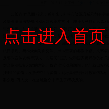
日期：2015-11-10 字号：[
] 视力保
大
中
小
曹长青 程凤丽 报道：近年来，桂林市资源县反邪教有关
及提高法律法规知识和反邪教基本常识，增强人民群众远离邪
点击进入首页
重要内容，常抓常新，抓紧抓好，得到了当地群众的普遍认可
深入乡镇、山区普及法律知识，帮助当地人民群众增强反邪教
宣传、综治、维稳、公安、教育、妇联等部门和乡镇分管反邪
法律条规、与群众面对面交流、展示查获的邪教书籍、文艺表
反邪教宣传资料等形式，向居民们宣讲党和国家反邪教的有关
群众依法抵制邪教的意识。仅这次活动周期间，他们就出板报2
挂图100多份，发放资料1万多份，到圩集进行反邪教宣传3场
群众近8万人次，在当地群众中产生了积极反响。