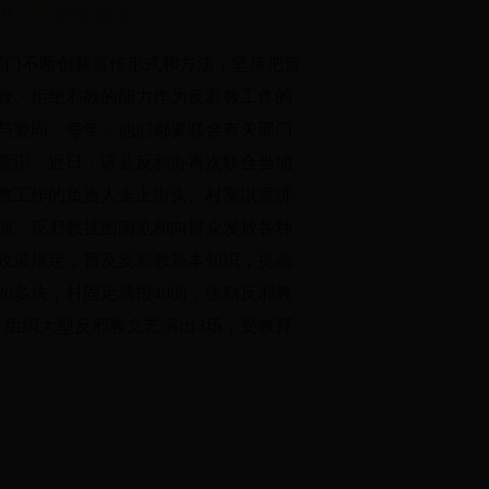
护色：
部门不断创新宣传形式和方法，坚持把普
教、拒绝邪教的能力作为反邪教工作的
与赞同。每年，他们都要联合有关部门
意识。近日，该县反邪办再次联合当地
教工作的负责人走上街头、村寨以宣讲
演、反邪教挂图阅览和向群众发放各种
政策规定，普及反邪教基本知识，提高
0多块，村固定墙报40面，张贴反邪教
，组织大型反邪教文艺演出3场，受教育